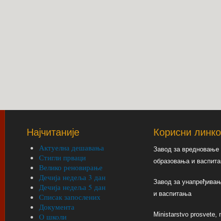
Најчитаније
Корисни линк
Актуелна дешавања
Завод за вредновање 
Стигли прваци
образовања и васпит
Велико реновирање
Дечија недеља 3 дан
Завод за унапређивањ
Дечија недеља 5 дан
и васпитања
Списак запослених
Документа
Ministarstvo prosvete, n
О школи