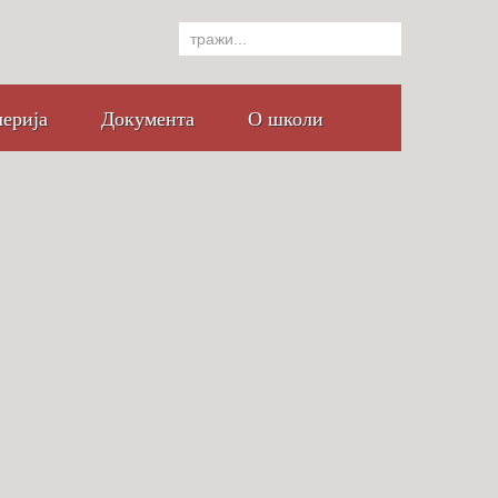
лерија
Документа
О школи