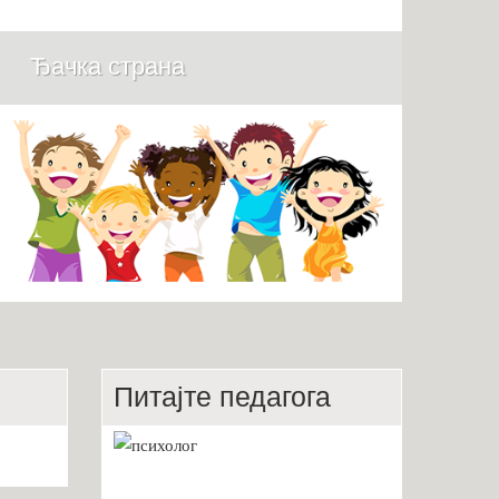
Ђачка страна
Питајте педагога