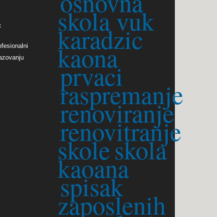
osnovna
skola vuk
к
karadzic
kaona
fesionalni 
azovanju 
prvaci
raspremanje
renoviranje
renovitranje
skole
skola
kaoana
spisak
zaposlenih