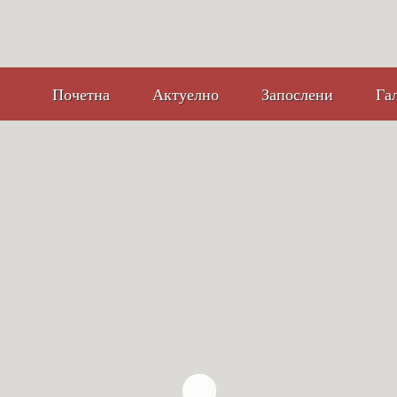
Почетна
Актуелно
Запослени
Га