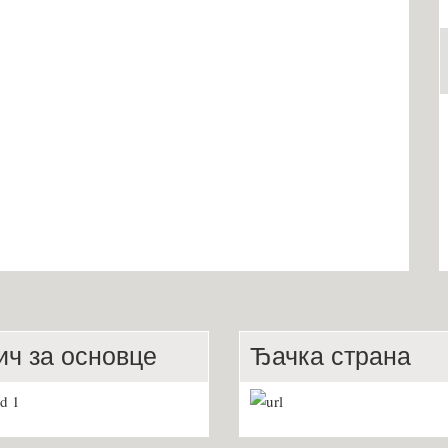
ич за основце
Ђачка страна