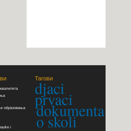
ови
Тагови
djaci
квалитета 
prvaci
ања
dokumenta
е образовања 
o skoli
auke i 