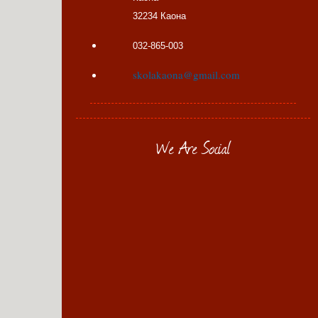
32234 Каона
032-865-003
skolakaona@gmail.com
We Are Social