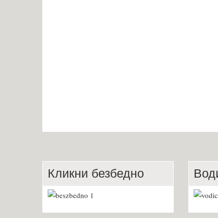
Кликни безбедно
Вод