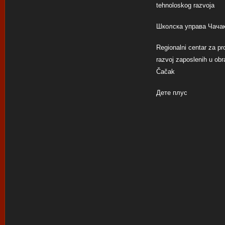
tehnoloskog razvoja
Школска управа Чача
Regionalni centar za pro
razvoj zaposlenih u obr
Čačak
Дете плус