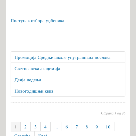
Поступак избора уџбеника
Промоција Средње школе унутрашњих послова
Светосавска академија
Дечја недеља
Новогодишњи квиз
Страна 1 од 26
1
2
3
4
...
6
7
8
9
10
Следећа
Крај