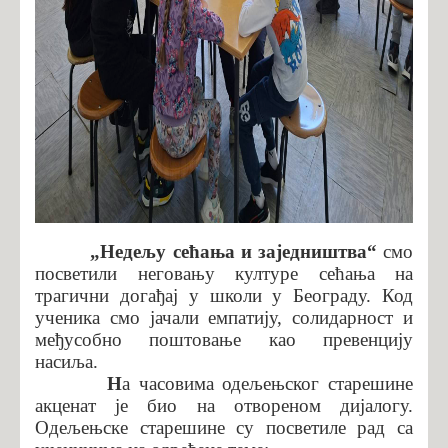
„Недељу сећања и заједништва“
смо
посветили
неговањ
у
културе сећања на
трагични
догађај у школи у Београду. Код
ученика смо јачали емпатију, солидарност и
међусобно поштовање као превенцију
насиља.
Н
а часовима одељењског старешине
а
кценат је био на отвореном дијалогу.
Одељењске старешине су посветиле рад са