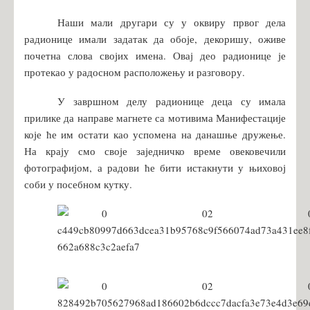
Наши мали другари су у оквиру првог дела
радионице имали задатак да обоје, декоришу, оживе
почетна слова својих имена. Овај део радионице је
протекао у радосном расположењу и разговору.
У завршном делу радионице деца су имала
прилике да направе магнете са мотивима Манифестације
које ће им остати као успомена на данашње дружење.
На крају смо своје заједничко време овековечили
фотографијом, а радови ће бити истакнути у њиховој
соби у посебном кутку.