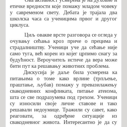
етичке вредности које помажу младом човеку
у савременом свету.
Дебата је трајала
два
школска часа са ученицима првог и другог
циклуса.
Циљ овакве врсте разговора се огледа у
очувању сећања кроз приче о прецима и
страдалништву. Ученици уче да сећање није
само туга, већ корен из којег црпимо снагу за
будућност. Вероучитељ истиче да вера може
бити пут ка решавању животних проблема.
Дискусија је даље била усмерена ка
питањима о томе како врлине (трпљење,
праштање, љубав) помажу у превазилажењу
свакодневних конфликата, питање атеизма,
шта се све подразумева под грехом. Ученици
су износили своје личне ставове и тако
решавали недоумице. Тражили су савет, како
реаговати, за одређене ситуације из
свакодневног живота. Интересантно је да су