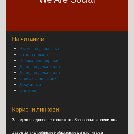
Најчитаније
Актуелна дешавања
Стигли прваци
Велико реновирање
Дечија недеља 3 дан
Дечија недеља 5 дан
Списак запослених
Документа
О школи
Корисни линкови
Завод за вредновање квалитета образовања и васпитања
Завод за унапређивање образовања и васпитања