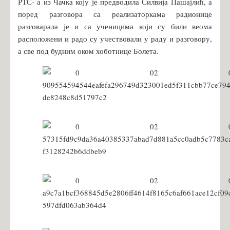
РТС- а из Чачка коју је предводила Силвија Пашајлић, а
поред разговора са реализаторкама радионице
разговарала је и са ученицима који су били веома
расположени и радо су учествовали у раду и разговору,
а све под будним оком хоботнице Болета.