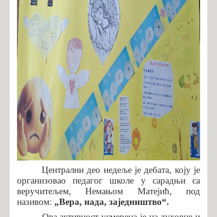
Централни део недеље је дебата, коју је
организовао педагог школе у сарадњи са
веручитељем, Немањом Матејић, под
називом:
„Вера, нада, заједништво“.
Ова активност усмерена је на духовне и