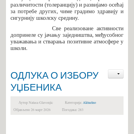
различитости (толеранцију) и развијамо осећај
за потребе других, чиме градимо здравију и
сигурнију школску средину.
Све реализоване активности
допринеле су јачању заједништва, међусобног
уважавања и стварања позитивне атмосфере у
школи.
ОДЛУКА О ИЗБОРУ
УЏБЕНИКА
Аутор Natasa Glavonjic
Категорија:
Aktuelno
Објављено 26 март 2026
Погодака: 283