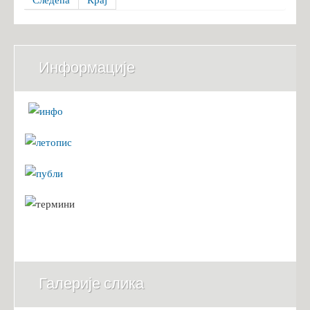
Информације
Галерије слика