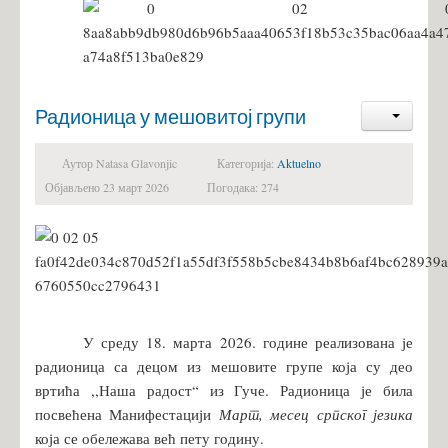
Радионица у мешовитој групи
Аутор Natasa Glavonjic
Категорија:
Aktuelno
Објављено 23 март 2026
Погодака: 274
У среду 18. марта 2026. године реализована је
радионица са децом из мешовите групе која су део
вртића ,,Наша радост“ из Гуче. Радионица је била
посвећена Манифестацији
Март, месец српског језика
која се обележава већ пету годину.