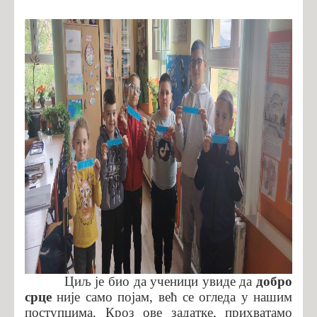
Циљ је био да ученици увиде да
добро
срце
није само појам, већ се огледа у нашим
поступцима. Кроз ове задатке, прихватамо