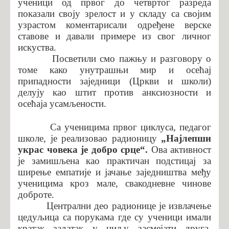
ученици од првог до четвртог разреда
показали своју зрелост и у складу са својим
узрастом коментарисали одређене верске
ставове и давали примере из свог личног
искуства.
Посветили смо пажњу и разговору о
томе како унутрашњи мир и осећај
припадности заједници (Цркви и школи)
делују као штит против анксиозности и
осећаја усамљености.
Са ученицима првог циклуса, педагог
школе, је реализовао радионицу
„Најлепши
украс човека је добро срце“.
Ова активност
је замишљена као практичан подстицај за
ширење емпатије и јачање заједништва међу
ученицима кроз мале, свакодневне чинове
доброте.
Централни део радионице је извлачење
цедуљиц
а
са порукама где су ученици имали
кратак задатак у циљу засмејати друга,