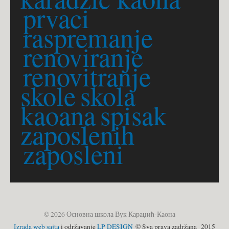
prvaci
raspremanje
renoviranje
renovitranje
skole
skola
kaoana
spisak
zaposlenih
zaposleni
© 2026 Основна школа Вук Караџић-Каона
Izrada web sajta
i održavanje
LP DESIGN
© Sva prava zadržana 2015