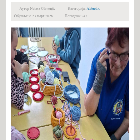
Аутор Natasa Glavonjic
Категорија:
Aktuelno
Објављено 23 март 2026
Погодака: 243