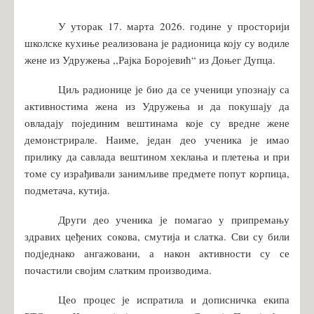
У уторак 17. марта 2026. године у просторији
школске кухиње реализована је радионица коју су водиле
жене из Удружења ,,Рајка Боројевић“ из Доњег Дупца.
Циљ радионице је био да се ученици упознају са
активностима жена из Удружења и да покушају да
овладају појединим вештинама које су вредне жене
демонстрирале. Наиме, један део ученика је имао
прилику да савлада вештином хеклања и плетења и при
томе су израђивали занимљиве предмете попут корпица,
подметача, кутија.
Други део ученика је помагао у припремању
здравих цеђених сокова, смутија и слатка. Сви су били
подједнако ангажовани, а након активности су се
почастили својим слатким производима.
Цео процес је испратила и дописничка екипа