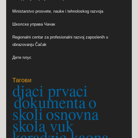
Ministarstvo prosvete, nauke i tehnoloskog razvoja
Школска управа Чачак
Regionalni centar za profesionalni razvoj zaposlenih u 
obrazovanju Čačak
Дете плус
Тагови
djaci prvaci
dokumenta
o
skoli
osnovna
skola vuk
karadzic kaona