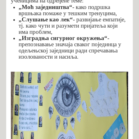
ученицима на одређене теме:
„Моћ заједништва“-
како подршка
вршњака помаже у тешким тренуцима,
„Слушање као лек“-
развијање емпатије,
тј. како чути и разумети пријатеља који
има проблем,
„Изградња сигурног окружења“-
препознавање значаја сваког појединца у
одељењској заједници ради спречавања
изолованости и насиља.