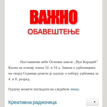
Наставничко веће Основне школе ,,Вук Караџић"
Каона на основу члана 34. и 34 а. Закона о уџбеницима
на својој Седници донело је одлуку о избору уџбеника за
4. и 8. разред.
Одлуку можете погледати на следећeм
линку
.
Креативна радионица